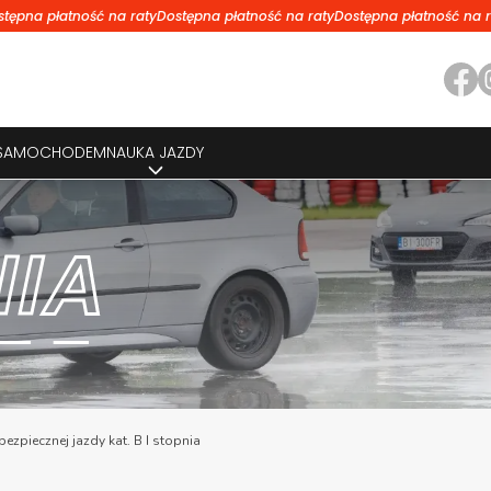
stępna płatność na raty
Dostępna płatność na raty
Dostępna płatność na r
 SAMOCHODEM
NAUKA JAZDY
NIA
bezpiecznej jazdy kat. B I stopnia