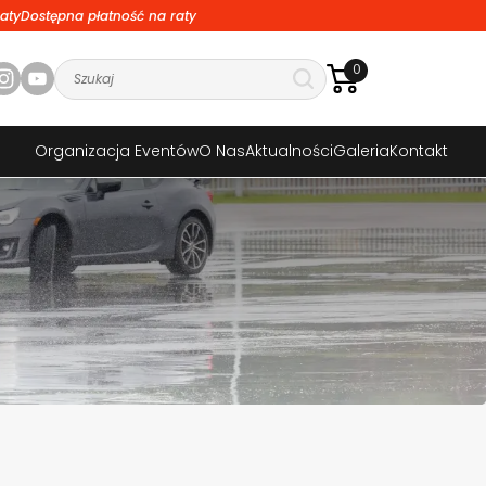
aty
Dostępna płatność na raty
0
Organizacja Eventów
O Nas
Aktualności
Galeria
Kontakt