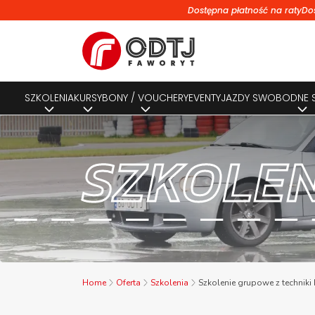
Dostępna płatność na raty
Do
SZKOLENIA
KURSY
BONY / VOUCHERY
EVENTY
JAZDY SWOBODNE
SZKOLE
Home
Oferta
Szkolenia
Szkolenie grupowe z techniki 