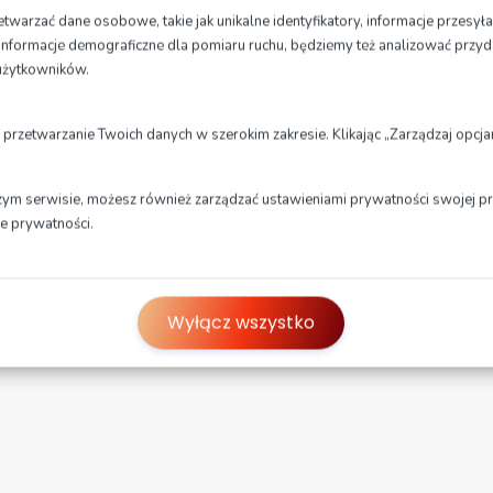
warzać dane osobowe, takie jak unikalne identyfikatory, informacje przesył
ne informacje demograficzne dla pomiaru ruchu, będziemy też analizować przyd
użytkowników.
PIS
 przetwarzanie Twoich danych w szerokim zakresie. Klikając „Zarządzaj opc
3-godzinne zajęcia grupowe (od 
zym serwisie, możesz również zarządzać ustawieniami prywatności swojej prz
ce prywatności.
dbywa się na samochodach osób szkolonych i obejmuje 1 godzinę zajęć 
Wyłącz wszystko