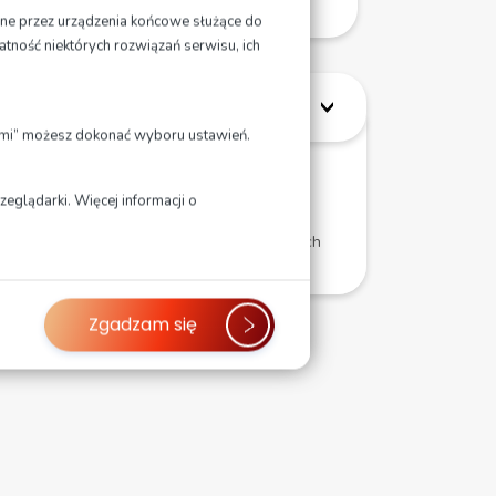
ane przez urządzenia końcowe służące do
atność niektórych rozwiązań serwisu, ich
jami” możesz dokonać wyboru ustawień.
3 do 5 osób)
eglądarki. Więcej informacji o
teoretycznych i 2 godziny zajęć praktycznych
Zgadzam się