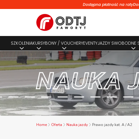
Dostępna płatność na raty
Do
SZKOLENIA
KURSY
BONY / VOUCHERY
EVENTY
JAZDY SWOBODNE
NAUKA 
Home
Oferta
Nauka jazdy
Prawo jazdy kat. A / A2