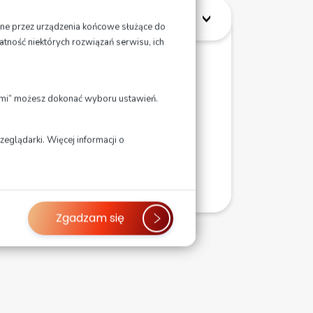
ane przez urządzenia końcowe służące do
atność niektórych rozwiązań serwisu, ich
cy) dla chętnych
jami” możesz dokonać wyboru ustawień.
eglądarki. Więcej informacji o
Zgadzam się