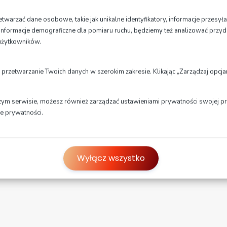
PIS
warzać dane osobowe, takie jak unikalne identyfikatory, informacje przesył
ne informacje demograficzne dla pomiaru ruchu, będziemy też analizować przyd
użytkowników.
 cenie kursu:
0 godzin lekcyjnych (po 45 min) wykładów (w tym kurs pierwszej pomo
 przetwarzanie Twoich danych w szerokim zakresie. Klikając „Zarządzaj opc
0 godzin (po 60 min) jazd (Yamaha XJ6, MT07)
gzamin wewnętrzny teoria/ praktyka
ateriały dla kursantów
zym serwisie, możesz również zarządzać ustawieniami prywatności swojej prz
ce prywatności.
odatkowo płatne:
adania lekarskie
Wyłącz wszystko