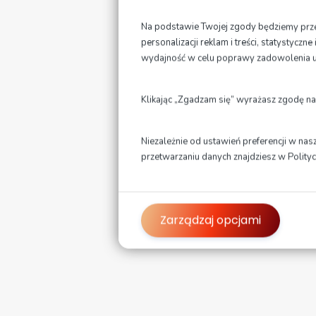
O
Na podstawie Twojej zgody będziemy przet
personalizacji reklam i treści, statystycz
wydajność w celu poprawy zadowolenia 
W
3
Klikając „Zgadzam się” wyrażasz zgodę na
2
e
m
Niezależnie od ustawień preferencji w nas
przetwarzaniu danych znajdziesz w
Polity
D
b
Zarządzaj opcjami