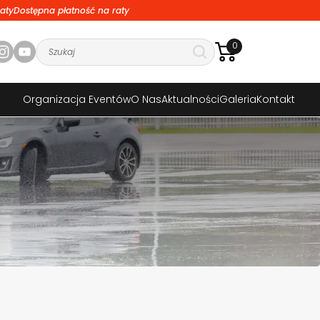
aty
Dostępna płatność na raty
0
Organizacja Eventów
O Nas
Aktualności
Galeria
Kontakt