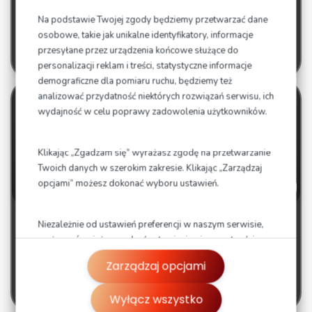
Bon kwotowy 300 zł
Na podstawie Twojej zgody będziemy przetwarzać dane
300
osobowe, takie jak unikalne identyfikatory, informacje
zł
przesyłane przez urządzenia końcowe służące do
brutto
personalizacji reklam i treści, statystyczne informacje
demograficzne dla pomiaru ruchu, będziemy też
analizować przydatność niektórych rozwiązań serwisu, ich
wydajność w celu poprawy zadowolenia użytkowników.
Klikając „Zgadzam się” wyrażasz zgodę na przetwarzanie
Twoich danych w szerokim zakresie. Klikając „Zarządzaj
opcjami” możesz dokonać wyboru ustawień.
Niezależnie od ustawień preferencji w naszym serwisie,
Bon kwotowy 500 zł
możesz również zarządzać ustawieniami prywatności
500
swojej przeglądarki. Więcej informacji o przetwarzaniu
Zarządzaj opcjami
danych znajdziesz w
Polityce prywatności.
zł
brutto
Wyłącz wszystko