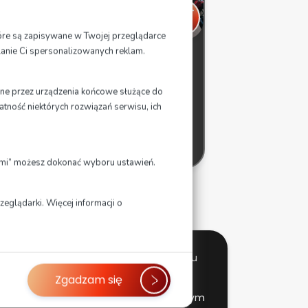
które są zapisywane w Twojej przeglądarce
lanie Ci spersonalizowanych reklam.
Grupowe szkolenie z
techniki bezpiecznej jazdy
ane przez urządzenia końcowe służące do
motocyklem
atność niektórych rozwiązań serwisu, ich
1350
ł
zł
o
brutto
jami” możesz dokonać wyboru ustawień.
eglądarki. Więcej informacji o
 jak i doświadczonych uczestników ruchu
ństwo na drodze.
Zgadzam się
w, a zajęcia odbywają się na nowoczesnym