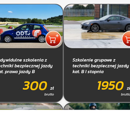
ndywidulne szkolenia z
Szkolenie grupowe z
echniki bezpiecznej jazdy
techniki bezpiecznej jazdy
at. prawa jazdy B
kat. B I stopnia
300
1950
zł
z
brutto
brutt