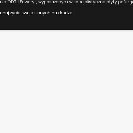
rze ODTJ Faworyt, wyposażonym w specjalistyczne płyty poślizg
anuj życie swoje i innych na drodze!