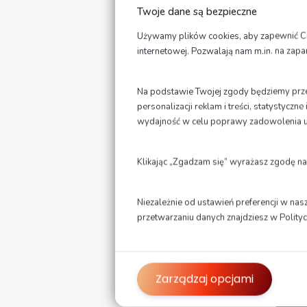
Twoje dane są bezpieczne
Używamy plików cookies, aby zapewnić Ci n
internetowej. Pozwalają nam m.in. na zap
I
t
Na podstawie Twojej zgody będziemy przet
ka
personalizacji reklam i treści, statystycz
wydajność w celu poprawy zadowolenia 
Klikając „Zgadzam się” wyrażasz zgodę na
Niezależnie od ustawień preferencji w nas
przetwarzaniu danych znajdziesz w
Polity
Na
dr
Zarządzaj opcjami
Na