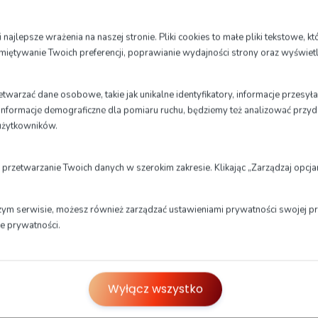
ajlepsze wrażenia na naszej stronie. Pliki cookies to małe pliki tekstowe, 
amiętywanie Twoich preferencji, poprawianie wydajności strony oraz wyświet
ndywidualne szkolenie z
Indywidualne szkolenie z
echniki bezpiecznej jazdy
techniki bezpiecznej jazdy
warzać dane osobowe, takie jak unikalne identyfikatory, informacje przesył
t. B stopnia II
motocyklem
ne informacje demograficzne dla pomiaru ruchu, będziemy też analizować przyd
990
300
użytkowników.
zł
z
brutto
brutt
 przetwarzanie Twoich danych w szerokim zakresie. Klikając „Zarządzaj opc
zym serwisie, możesz również zarządzać ustawieniami prywatności swojej prz
ce prywatności.
sze kursy są skierowane zarówno do początkujących kierowców,
ogowego, którzy chcą podnieść swoje umiejętności i bezpiecze
Wyłącz wszystko
sze szkolenia prowadzone są przez doświadczonych instruktoró