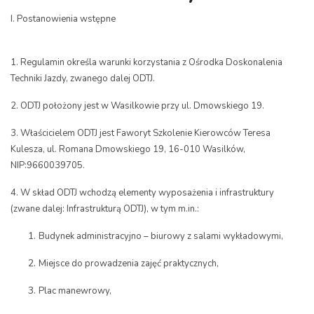
I. Postanowienia wstępne
1. Regulamin określa warunki korzystania z Ośrodka Doskonalenia
Techniki Jazdy, zwanego dalej ODTJ.
2. ODTJ położony jest w Wasilkowie przy ul. Dmowskiego 19.
3. Właścicielem ODTJ jest Faworyt Szkolenie Kierowców Teresa
Kulesza, ul. Romana Dmowskiego 19, 16-010 Wasilków,
NIP:9660039705.
4. W skład ODTJ wchodzą elementy wyposażenia i infrastruktury
(zwane dalej: Infrastrukturą ODTJ), w tym m.in.:
Budynek administracyjno – biurowy z salami wykładowymi,
Miejsce do prowadzenia zajęć praktycznych,
Plac manewrowy,