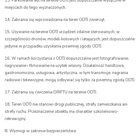
13. Parkowanie aut na terenie ODTJ jest dopuszczalne wyłącznie w
miejscach do tego wyznaczonych.
14. Zabrania się wprowadzania na teren ODTJ zwierząt.
15. Używanie na terenie ODTJ urządzeń zdalnie sterowanych, w
szczególności dronów, modeli kołowych i latających, jest dopuszczalne
jedynie w przypadku uzyskania pisemnej zgody ODTJ.
16. W ramach korzystania z ODTJ dopuszczalne jest fotografowanie,
nagrywanie i filmowanie na użytek własny. Działalność handlowa,
gastronomiczna, usługowa, artystyczna, w tym transmisje, nagrania
radiowe i telewizyjne, mogą odbywać się tylko za pisemną zgodą ODTJ.
17. Zabrania się ćwiczenia DRIFTU na terenie ODTJ.
18. Teren ODTJ nie stanowi drogi publicznej, strefy zamieszkania ani
strefy ruchu. Przeznaczenie obiektu ma charakter szkoleniowo-
rekreacyjny.
III. Wymogi w zakresie bezpieczeństwa