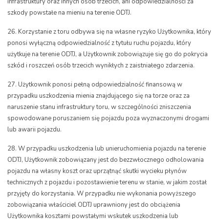
infrastruktury oraz innych osób trzecich, ani odpowiedzialności za
szkody powstałe na mieniu na terenie ODTJ.
26. Korzystanie z toru odbywa się na własne ryzyko Użytkownika, który
ponosi wyłączną odpowiedzialność z tytułu ruchu pojazdu, który
użytkuje na terenie ODTJ, a Użytkownik zobowiązuje się go do pokrycia
szkód i roszczeń osób trzecich wynikłych z zaistniałego zdarzenia.
27. Użytkownik ponosi pełną odpowiedzialność finansową w
przypadku uszkodzenia mienia znajdującego się na torze oraz za
naruszenie stanu infrastruktury toru, w szczególności zniszczenia
spowodowane poruszaniem się pojazdu poza wyznaczonymi drogami
lub awarii pojazdu.
28. W przypadku uszkodzenia lub unieruchomienia pojazdu na terenie
ODTJ, Użytkownik zobowiązany jest do bezzwłocznego odholowania
pojazdu na własny koszt oraz uprzątnąć skutki wycieku płynów
technicznych z pojazdu i pozostawienie terenu w stanie, w jakim został
przyjęty do korzystania. W przypadku nie wykonania powyższego
zobowiązania właściciel ODTJ uprawniony jest do obciążenia
Użytkownika kosztami powstałymi wskutek uszkodzenia lub