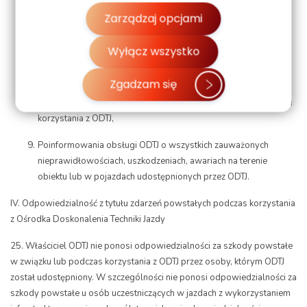
narażać na zniszczenie infrastruktury ODTJ,
swojej przeglądarki. Więcej informacji o przetwarzaniu
Zarządzaj opcjami
danych znajdziesz w
Polityce prywatności.
Natychmiastowego wstrzymania jazdy lub innych działań w
przypadku powstania jakichkolwiek zagrożeń bezpieczeństwa i
Wyłącz wszystko
zdrowia ludzi lub mienia oraz niezwłocznego powiadomienia o
takim zdarzeniu Dyspozytora ruchu lub Instruktora,
Zgadzam się
Ścisłego przestrzegania godzin rozpoczęcia i zakończenia czasu
korzystania z ODTJ,
Poinformowania obsługi ODTJ o wszystkich zauważonych
nieprawidłowościach, uszkodzeniach, awariach na terenie
obiektu lub w pojazdach udostępnionych przez ODTJ.
IV. Odpowiedzialność z tytułu zdarzeń powstałych podczas korzystania
z Ośrodka Doskonalenia Techniki Jazdy
25. Właściciel ODTJ nie ponosi odpowiedzialności za szkody powstałe
w związku lub podczas korzystania z ODTJ przez osoby, którym ODTJ
został udostępniony. W szczególności nie ponosi odpowiedzialności za
szkody powstałe u osób uczestniczących w jazdach z wykorzystaniem