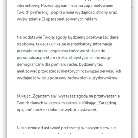
zaufania w stosunku do innych użytkowników obiektu, w tym
internetowej. Pozwalają nam m.in. na zapamiętywanie
zachowania szczególnej ostrożności podczas przechodzenia lub
Twoich preferencji, poprawianie wydajności strony oraz
przejeżdżania przez teren wykorzystywany przez innych
wyświetlanie Ci spersonalizowanych reklam.
Użytkowników,
Przestrzegania zakazu wchodzenia poza bariery ochronne w
Na podstawie Twojej zgody będziemy przetwarzać dane
pobliżu wszelkich elementów infrastruktury ODTJ,
osobowe, takie jak unikalne identyfikatory, informacje
przesyłane przez urządzenia końcowe służące do
Zachowania w trakcie jazdy prędkości zaleconej przez
personalizacji reklam i treści, statystyczne informacje
Dyspozytora ruchu lub Instruktora,
demograficzne dla pomiaru ruchu, będziemy też
analizować przydatność niektórych rozwiązań serwisu, ich
Bezwzględnego przestrzegania wszystkich poleceń , znaków
wydajność w celu poprawy zadowolenia użytkowników.
czy sygnałów ostrzegawczych wydawanych przez Instruktora,
Dyspozytora ruchu lub pracownika ODTJ,
Klikając „Zgadzam się” wyrażasz zgodę na przetwarzanie
Posiadania odpowiedniej odzieży (np. kask, kamizelka
Twoich danych w szerokim zakresie. Klikając „Zarządzaj
odblaskowa), zgodnie z przepisami prawa i wymogami
opcjami” możesz dokonać wyboru ustawień.
wynikającymi ze sposobu użytkowania Infrastruktury ODTJ,
Poruszania się wyłącznie po drogach (asfaltowych, betonowych,
Niezależnie od ustawień preferencji w naszym serwisie,
szutrowych) będących elementami konfiguracji toru, tak, aby nie
możesz również zarządzać ustawieniami prywatności