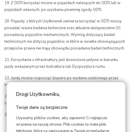
19. Z ODTJ korzystać można w pojazdach należących do ODTJ lub w
pojazdach własnych, po uzyskaniu pisemnej zgody ODTJ.
20. Pojazdy, z których Użytkownik zamierza korzystać w ODTJ muszą
posiadać ważne badania techniczne oraz aktualne ubezpieczenie OC
posiadaczy pojazdów mechanicznych. Wymóg dotyczący badań
technicznych nie dotyczy pojazdów, w które w świetle obowiązujących
przepisów prawa nie mają obowiązku posiadania badań technicznych.
21. Korzystanie z infrastruktury jest dozwolone jedynie w kierunku
jazdy wskazanym przez Instruktora lub Dyspozytora ruchu.
22. Jazdę można rozpocząć dopiero po wydaniu ustalonego przez
Instruktora lub Dyspozytora ruchu wyraźnego znaku lub sygnału.
Drogi Użytkowniku,
23. Jazdę należy zakończyć niezwłocznie po wydaniu ustalonego
sygnału lub znaku przez Instruktora lub Dyspozytora ruchu.
Twoje dane są bezpieczne
24. Użytkownicy podczas korzystania z ODTJ zobowiązani są do:
Używamy plików cookies, aby zapewnić Ci najlepsze
wrażenia na naszej stronie. Pliki cookies to małe pliki
Zachowania należytej ostrożności oraz zasady ograniczonego
tekstowe, które są zapisywane w Twojej przeglądarce