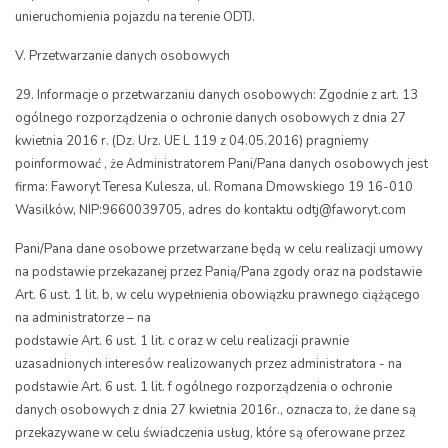
unieruchomienia pojazdu na terenie ODTJ.
V. Przetwarzanie danych osobowych
29. Informacje o przetwarzaniu danych osobowych: Zgodnie z art. 13
ogólnego rozporządzenia o ochronie danych osobowych z dnia 27
kwietnia 2016 r. (Dz. Urz. UE L 119 z 04.05.2016) pragniemy
poinformować , że Administratorem Pani/Pana danych osobowych jest
firma: Faworyt
Teresa
Kulesza, ul.
Romana Dmowskiego 19
1
6
-
010
Wasilków
, NIP:
9660039705
, adres do kontaktu
odtj@faworyt.com
Pani/Pana dane osobowe przetwarzane będą w celu realizacji umowy
na podstawie przekazanej przez Panią/Pana zgody oraz na podstawie
Art. 6 ust. 1 lit. b, w celu wypełnienia obowiązku prawnego ciążącego
na administratorze – na
podstawie Art. 6 ust. 1 lit. c oraz w celu realizacji prawnie
uzasadnionych interesów realizowanych przez administratora - na
podstawie Art. 6 ust. 1 lit. f ogólnego rozporządzenia o ochronie
danych osobowych z dnia 27 kwietnia 2016r., oznacza to, że dane są
przekazywane w celu świadczenia usług, które są oferowane przez