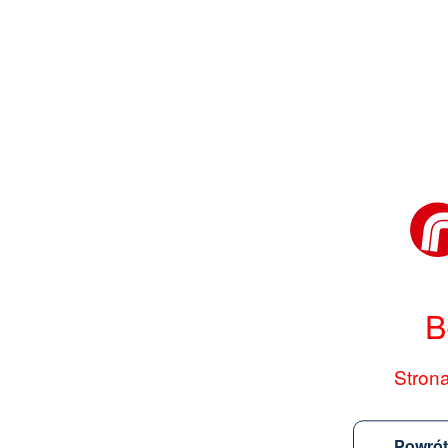
B
Strona
Powrót